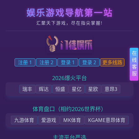
跳转到内容
HOME-门徒【一站式平台,新会员注册】
首页
公司档案
新闻资讯
投资者关系
加入我们